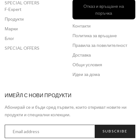
SPECIAL OFFERS
Отказ и връщане на
F-Expert
поръчка
Продукти
Контакти
Марки
Политика за връщане
Блог
Правила за повелителност
SPECIAL OFFERS
Доставка
Общи условия
Идеи за дома
ИМЕЙЛ С НОВИ ПРОДУКТИ
Абонирай се и бъди сред първите, които откриват новите ни
продукти и специални колекции.
SUBSCRIBE