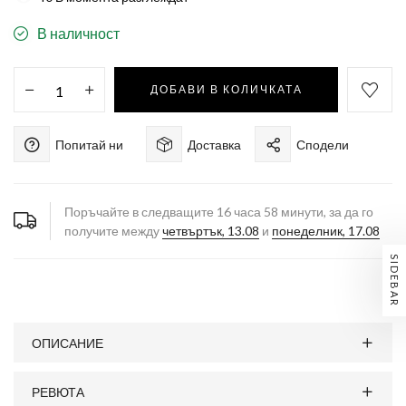
В наличност
ДОБАВИ В КОЛИЧКАТА
Попитай ни
Доставка
Сподели
Поръчайте в следващите
16
часа
58
минути, за да го
получите между
четвъртък, 13.08
и
понеделник, 17.08
SIDEBAR
ОПИСАНИЕ
РЕВЮТА