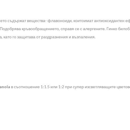
ението съдържат вещества- флавоноиди, коитоимат антиоксидантен ефе
е. Подобрява кръвообращението, справя се с алергените. Гинко бил
, като го защитава от раздразнения и възпаления.
anola
в съотношение 1:1.5 или 1:2 при супер изсветляващите цветов