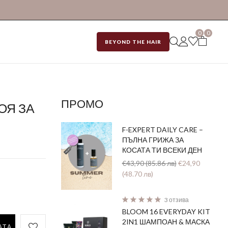
0
0
BEYOND THE HAIR
ПРОМО
ОЯ ЗА
F-EXPERT DAILY CARE –
ПЪЛНА ГРИЖА ЗА
КОСАТА ТИ ВСЕКИ ДЕН
€43,90 (85.86 лв)
€24,90
(48.70 лв)
3 отзива
BLOOM 16 EVERYDAY KIT
2IN1 ШАМПОАН & МАСКА
АТА