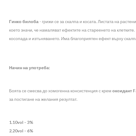
Гинко билоба
- грижи се за скалпа и косата. Листата на раст
което значи, че намаляват ефектите на стареенето на клеткит
косопада и изтъняването. Има благоприятен ефект върху скалпа
Начин на употреба:
Боята се смесва до хомогенна консистенция с крем
оксидант F
за постигане на желания резултат.
1.10vol - 3%
2.20vol - 6%