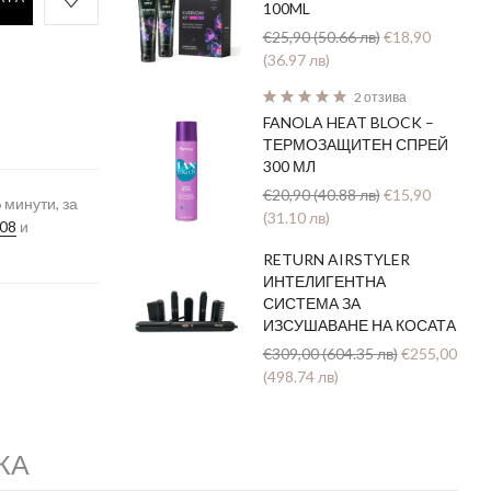
100ML
€25,90 (50.66 лв)
€18,90
(36.97 лв)
2 отзива
FANOLA HEAT BLOCK –
ТЕРМОЗАЩИТЕН СПРЕЙ
300 МЛ
€20,90 (40.88 лв)
€15,90
6
минути, за
(31.10 лв)
.08
и
RETURN AIRSTYLER
ИНТЕЛИГЕНТНА
СИСТЕМА ЗА
ИЗСУШАВАНЕ НА КОСАТА
€309,00 (604.35 лв)
€255,00
(498.74 лв)
КА