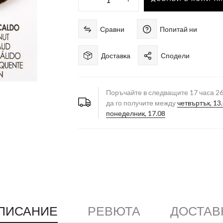
Сравни
Попитай ни
Доставка
Сподели
Поръчайте в следващите
17
часа
2
да го получите между
четвъртък, 13
понеделник, 17.08
ПИСАНИЕ
РЕВЮТА
ДОСТАВ