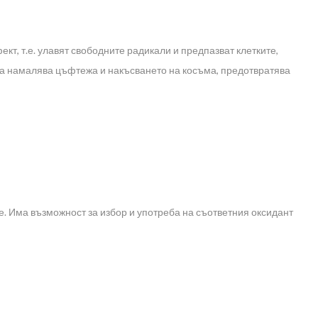
кт, т.е. улавят свободните радикали и предпазват клетките,
оба намалява цъфтежа и накъсването на косъма, предотвратява
е. Има възможност за избор и употреба на съответния оксидант