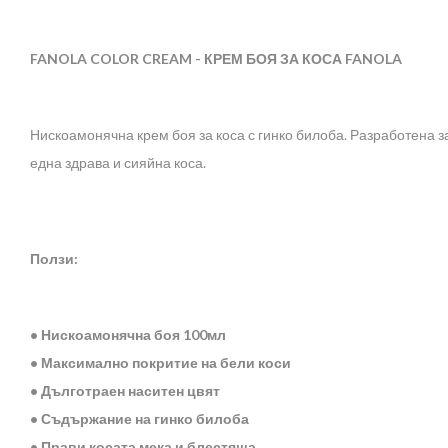
FANOLA COLOR CREAM - КРЕМ БОЯ ЗА КОСА FANOLA
Нискоамонячна крем боя за коса с гинко билоба. Разработена з
една здрава и сияйна коса.
Ползи:
• Нискоамонячна боя 100мл
• Максимално покритие на бели коси
• Дълготраен наситен цвят
• Съдържание на гинко билоба
• Прави косата мека и блестяща