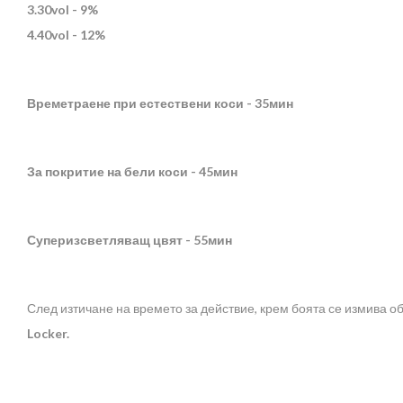
3.30vol - 9%
4.40vol - 12%
Времетраене при естествени коси - 35мин
За покритие на бели коси - 45мин
Суперизсветляващ цвят - 55мин
След изтичане на времето за действие, крем боята се измива о
Locker.